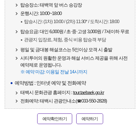
탑승장소: 태백역 앞 버스 승강장
운행시간: 10:00~18:00
탑승시간: (1차) 10:00 / (2차) 11:30* / 도착시간: 18:00
탑승요금: 대인 6,000원 / 초·중·고생 3,000원 / 7세이하 무료
관광지 입장료, 체험, 중식 비용 탑승객 부담
평일 및 금대봉 해설코스는 5인이상 모객 시 출발
시티투어의 원활한 운영과 해설 서비스 제공을 위해 사전
예약제로 운영됩니다.
※ 예약 마감: 이용일 전날 14시까지
예약방법 : 인터넷 예약 및 전화예약
태백시 문화관광 홈페이지 :
tour.taebaek.go.kr
전화예약: 태백시 관광안내소(☎033-550-2828)
예약확인하기
예약하기