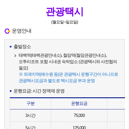
관광택시
(월요일~일요일)
운영안내
출발장소
태백역(태백관광안내소), 철암역(철암관광안내소),
오투리조트 포함 시내권 숙박업소 (관광택시와 사전협의
필요)
※ 외곽지역(예수원 등)은 관광택시 운행구간이 아니므로
관광택시요금과 별도로 택시요금 부과 운영
운행요금: 시간 정액제 운영
구분
운행요금
3시간
75,000
5
5시간
125,000
7