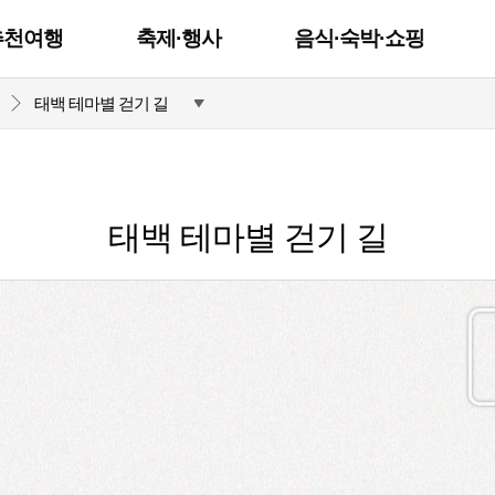
추천여행
축제·행사
음식·숙박·쇼핑
태백 테마별 걷기 길
태백 테마별 걷기 길