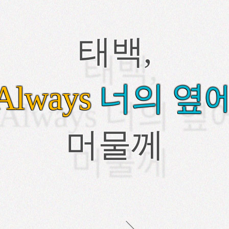
태백,
태백,
Always
너의 옆
Always 너의 옆
머물께
머물께