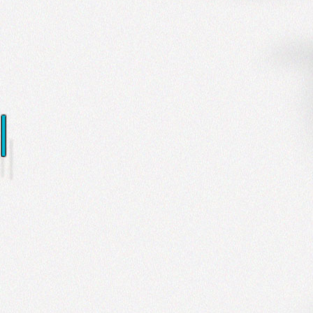
에
에
요즘은 
소음
자연은