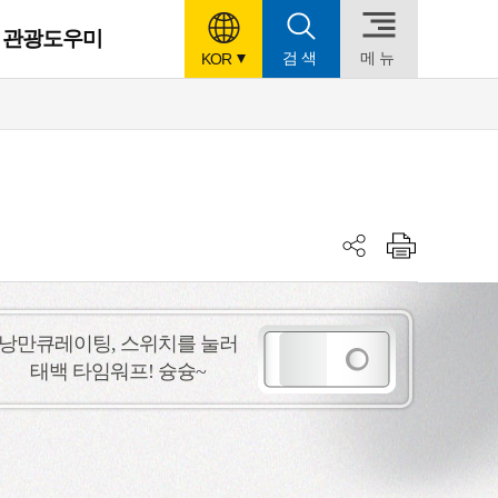
관광도우미
검색
메뉴
언
KOR
어
설
정
낭만큐레이팅, 스위치를 눌러
태백 타임워프! 슝슝~