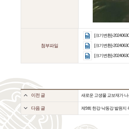
[크기변환]-20240630_
[크기변환]-20240630_
첨부파일
[크기변환]-20240630_
이전 글
새로운 고생물 교보재가 나
다음 글
제9회 한강·낙동강 발원지